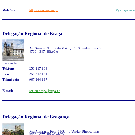
Web Site:
http://www.sepleu.pt
Veja mapa de lo
Delegação Regional de Braga
Av. General Norton de Matos, 50 - 2º andar - sala 6
4700 - 387 BRAGA
ver mais
Telefone:
253 217 184
Fax:
253 217 184
Telemóveis:
967 264 167
E-mail:
sepleu.braga@sapo.pt
Delegação Regional de
Bragança
Rua Almirante Reis, 31/35 - 3º Andar Direito/ Trás
5300 - 077 BRAGANÇA