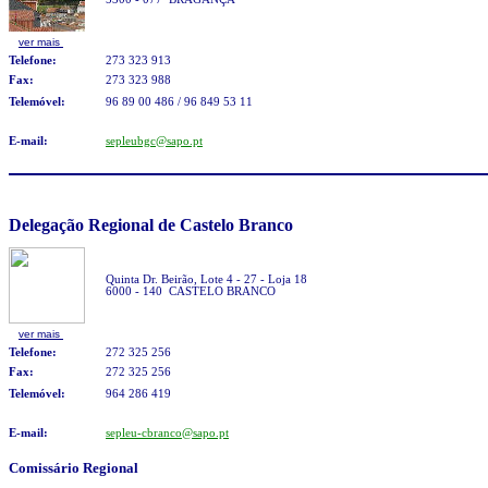
ver mais
Telefone:
273 323 913
Fax:
273 323 988
Telemóvel:
96 89 00 486 / 96 849 53 11
E-mail:
sepleubgc@sapo.pt
Delegação Regional de Castelo Branco
Quinta Dr. Beirão, Lote 4 - 27 - Loja 18
6000 - 140 CASTELO BRANCO
ver mais
Telefone:
272 325 256
Fax:
272 325 256
Telemóvel:
964 286 419
E-mail:
sepleu-cbranco@sapo.pt
Comissário
Regional