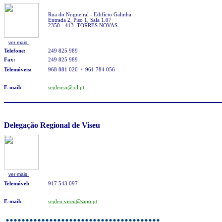
Rua do Nogueiral - Edifício Galinha
Entrada 2, Piso 1, Sala 1.07
2350 - 413 TORRES NOVAS
ver mais
Telefone:
249 825 989
Fax:
249 825 989
Telemóveis:
968 881 020 / 961 784 056
E-mail:
sepleusn@iol.pt
Delegação Regional de Viseu
ver mais
Telemóvel:
917 543 097
E-mail:
sepleu.viseu@sapo.pt
.......................................