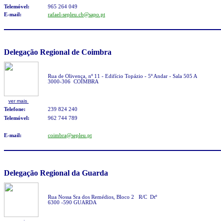
Telemóvel:
965 264 049
E-mail:
rafael-sepleu.cb@sapo.pt
Delegação Regional de Coimbra
Rua de Olivença, nº 11 - Edifício Topázio - 5º Andar - Sala 505 A
3000-306 COIMBRA
ver mais
Tele
fone:
239 824 240
Telemóvel:
962 744 789
E-mail:
coimbra@sepleu.pt
Delegação Regional da Guarda
Rua Nossa Sra dos Remédios, Bloco 2 R/C Dtº
6300 -590 GUARDA