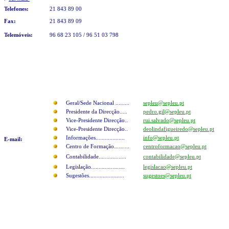
Telefones:
21 843 89 00
Fax
:
21 843 89 09
Telemóveis:
96 68 23 105 / 96 51 03 798
Geral/Sede Nacional .........
sepleu@sepleu.pt
Presidente da Direcção.....
pedro.gil@sepleu.pt
Vice-Presidente Direcção..
rui.salvado@sepleu.pt
Vice-Presidente Direcção..
deolindafigueiredo@sepleu.pt
Informações...................
info@sepleu.pt
E-mail:
Centro de Formação..........
centroformacao@sepleu.pt
Contabilidade..................
contabilidade@sepleu.pt
Legislação......................
legislacao@sepleu.pt
Sugestões.......................
sugestoes@sepleu.pt