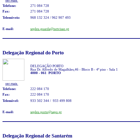
ver mais
Telefone:
271 084 728
Fax:
271 084 728
Telemóveis:
968 132 324 / 962 907 493
E-mail:
sepleu.guarda@netvisao.pt
Delegação Regional d
o Porto
DELEGAÇÃO PORTO
Rua Dr. Alfredo de Magalhães,46 - Bloco B - 4º piso - Sala 1
4000 - 061 PORTO
ver mais
Telefone:
222 084 170
Fax:
222 084 170
Telemóvel:
93
3
502 344 / 933 499 808
E-mail:
sepleu.porto@sapo.pt
Delegação Regional de Santarém