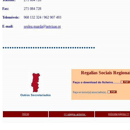
Telefone:
271 084 728
Fax:
271 084 728
Telemóveis:
968 132 324 / 962 907 493
E-mail:
sepleu.guarda@netvisao.pt
........................................
Regalias Sociais Regiona
Faça o download do ficheiro.........
.
Faça-se nosso(a) associado(a)..
Outros Secretariados
Início
próxima página
>>
<< página anterior