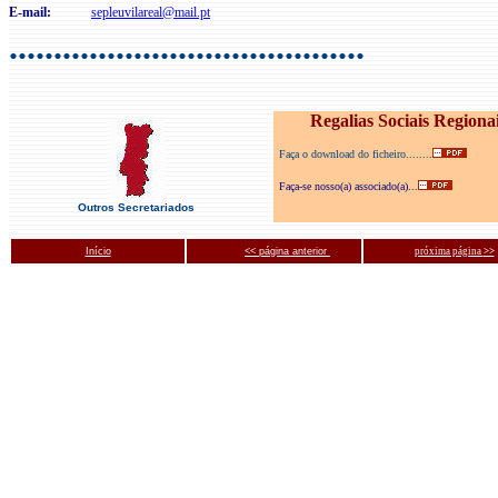
E-mail:
sepleuvilareal@mail.pt
........................................
Regalias Sociais Regiona
Faça o download do ficheiro........
Faça-se nosso(a) associado(a)...
Outros Secretariados
Início
<< página anterior
próxima página
>>