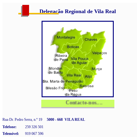
Delegação Regional de Vila Real
Contacte-nos.... SEPLEU - 
Rua Dr. Pedro Serra, n.º 19
5000 - 668 VILA REAL
Telefone:
259 326 501
Telemóvel:
919 067 596