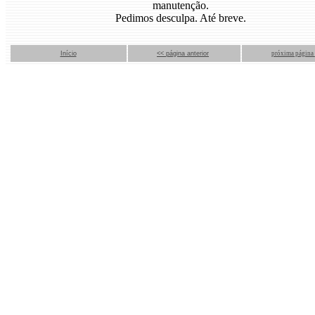
manutenção.
Pedimos desculpa. Até breve.
Início
<< página anterior
próxima página